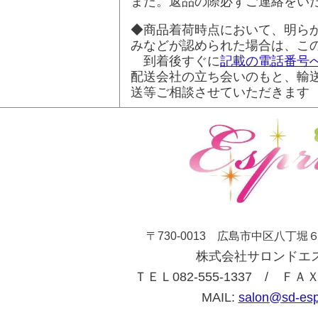
また。返品の際必ずご連絡をい
◆商品着荷時点において、明ら
みなどが認められた場合は、こ
到着後すぐに
記載の電話番号
配送会社の立ち会いのもと、輸
送等ご相談させていただきます
〒730-0013 広島市中区八丁
株式会社サロンドエ
ＴＥＬ082-555-1337 / ＦＡＸ 
MAIL:
salon@sd-espr