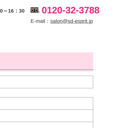
0120-32-3788
～16：30
E-mail：
salon@sd-esprit.jp