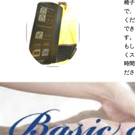
椅子
で、
くだ
でき
す。
もし
くス
時間
ださ