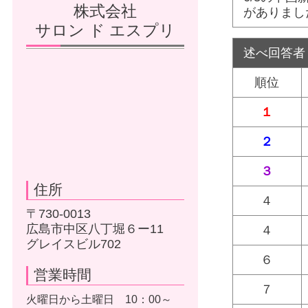
株式会社
がありまし
サロン ド エスプリ
述べ回答者
順位
１
２
３
住所
４
〒730-0013
広島市中区八丁堀６ー11
４
グレイスビル702
６
営業時間
７
火曜日から土曜日 10：00～