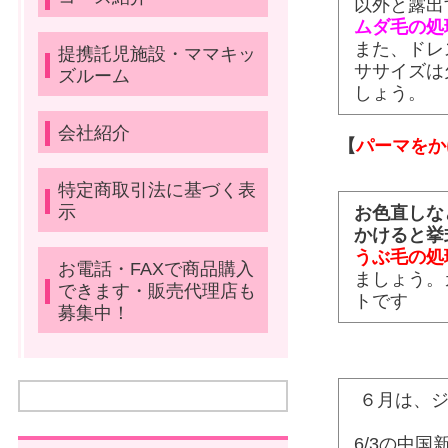
以外と露出
ムダ毛の処
また、ドレ
提携託児施設・ママキッ
ササイズは
ズルーム
しょう。
会社紹介
【
パーマをか
特定商取引法に基づく表
示
お色直しな
かけると挙
うぶ毛の処
お電話・FAXで商品購入
ましょう。
できます・販売代理店も
トです
募集中！
６月は、
6/3の中